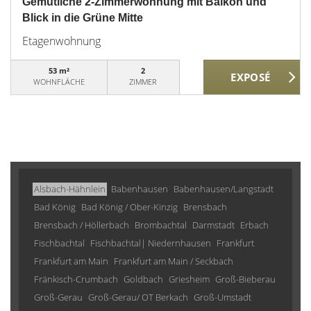
Gemütliche 2-Zimmerwohnung mit Balkon und
Blick in die Grüne Mitte
Etagenwohnung
53 m²
2
WOHNFLÄCHE
ZIMMER
Alsbach-Hähnlein
Babenhausen
Babenhausen/Langstadt
Bad König
Bad König / Ober-Kinzig
Brensbach
Brensbach / Höllerbach
Brombachtal
Darmstadt
Erbach
Fischbachtal
Fischbachtal| Niedernhausen
Frankfurt
Frankfurt am Main
Frankfurt am Main / Seckbach
Fränkisch-Crumbach
Goldbach
Griesheim
Groß-Bieberau
Groß-Gerau
Groß-Gerau/ OT Berkach
Groß-Umstadt