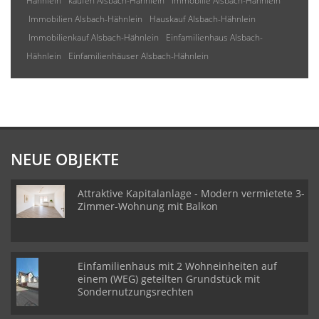
Hähnlein
kaufen Alsbach-Hähnlein
Immobilie Alsbach-Hähnlein
Immobilien Alsbach-Hähnlein
Hauskauf Alsbach-Hähnlein
Immobilienkauf Alsbach-Hähnlein
Einfamilienhaus Alsbach-
Hähnlein
Einfamilienhäuser Alsbach-Hähnlein
NEUE OBJEKTE
Attraktive Kapitalanlage - Modern vermietete 3-
Zimmer-Wohnung mit Balkon
Einfamilienhaus mit 2 Wohneinheiten auf
einem (WEG) geteilten Grundstück mit
Sondernutzungsrechten