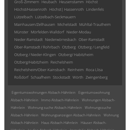
Groß-Zimmern
Heubach
Heusenstamm
Höchst
Höchst/Hassenroth
Höchst| Hassenroth
Lindenfels
Lützelbach
Lützelbach-Seckmauern
Mainhausen/Zellhausen
Michelstadt
Mühltal-Trautheim
Münster
Mörfelden-Walldorf
Nieder-Modau
Nieder-Ramstadt
Niederwörresbach
Ober-Ramstadt
Ober-Ramstadt / Rohrbach
Otzberg
Otzberg / Lengfeld
Otzberg / Nieder-Klingen
Otzberg/ Habitzheim
Otzberg/Habitzheim
Reichelsheim
Reichelsheim/Ober-Kainsbach
Reinheim
Roca Llisa
Roßdorf
Schaafheim
Stockstadt
Wörth
Zwingenberg
Eigentumswohnungen Alsbach-Hähnlein
Eigentumswohnung
Alsbach-Hähnlein
Immo Alsbach-Hähnlein
Wohnungen Alsbach-
Hähnlein
Wohnung suche Alsbach-Hähnlein
Wohnungssuche
Alsbach-Hähnlein
Wohnungsanzeigen Alsbach-Hähnlein
Wohnung
Alsbach-Hähnlein
Haus Alsbach-Hähnlein
Häuser Alsbach-