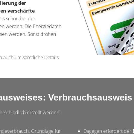
lierung der
ten verschärfte
is schon bei der
ben werden. Die Energiedaten
esen werden. Sonst drohen
 auch um sämtliche Details,
ausweises: Verbrauchsausweis
terschiedlich erstellt werden:
rgieverbrauch. Grundlage für
Dagegen erfordert der