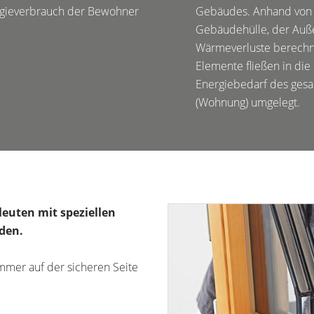
rgieverbrauch der Bewohner
Gebäudes. Anhand von 
Gebäudehülle, der Auß
Wärmeverluste berechn
Elemente fließen in die
Energiebedarf des gesam
(Wohnung) umgelegt.
leuten mit speziellen
den.
immer auf der sicheren Seite