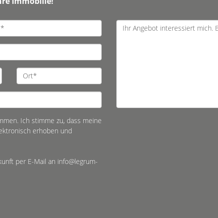
hre Immobilie!
mmen. Ich stimme zu, dass meine
ektronisch erhoben und
ukunft per E-Mail an info@legrum-