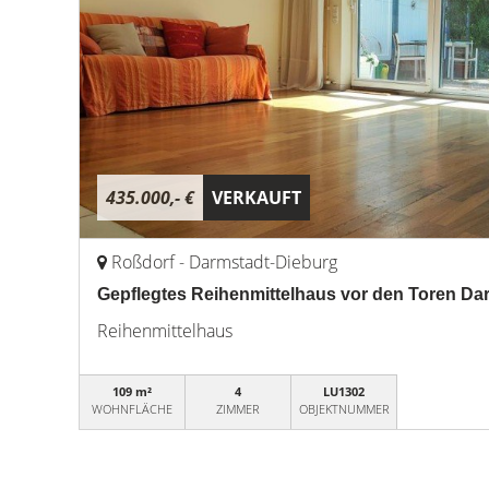
435.000,- €
VERKAUFT
Roßdorf - Darmstadt-Dieburg
Gepflegtes Reihenmittelhaus vor den Toren Da
Reihenmittelhaus
109 m²
4
LU1302
WOHNFLÄCHE
ZIMMER
OBJEKTNUMMER