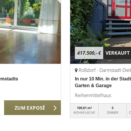
417.500,- €
VERKAUFT
Roßdorf - Darmstadt-Die
rmstadts
In nur 10 Min. in der Sta
Garten & Garage
Reihenmittelhaus
ZUM EXPOSÉ
109,01 m²
5
WOHNFLÄCHE
ZIMMER
O