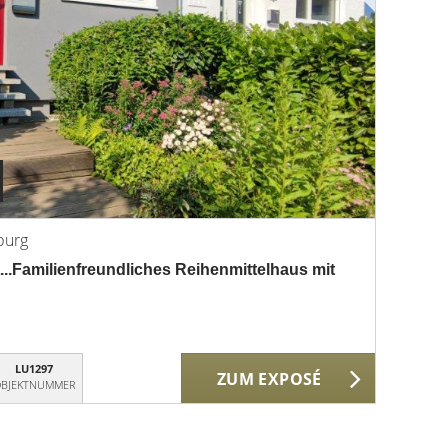
burg
dt...Familienfreundliches Reihenmittelhaus mit
LU1297
ZUM EXPOSÉ
BJEKTNUMMER