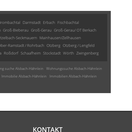
Brombachtal
Darmstadt
Erbach
Fischbachtal
m
Groß-Bieberau
Groß-Gerau
Groß-Gerau/ OT Berkach
tzelbach-Seckmauern
Mainhausen/Zellhausen
ber-Ramstadt / Rohrbach
Otzberg
Otzberg / Lengfeld
a
Roßdorf
Schaafheim
Stockstadt
Wörth
Zwingenberg
g suche Alsbach-Hähnlein
Wohnungssuche Alsbach-Hähnlein
Immobilie Alsbach-Hähnlein
Immobilien Alsbach-Hähnlein
KONTAKT