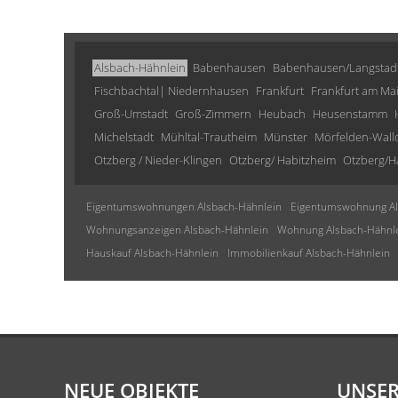
Alsbach-Hähnlein
Babenhausen
Babenhausen/Langstad
Fischbachtal| Niedernhausen
Frankfurt
Frankfurt am Ma
Groß-Umstadt
Groß-Zimmern
Heubach
Heusenstamm
Michelstadt
Mühltal-Trautheim
Münster
Mörfelden-Wall
Otzberg / Nieder-Klingen
Otzberg/ Habitzheim
Otzberg/H
Eigentumswohnungen Alsbach-Hähnlein
Eigentumswohnung Al
Wohnungsanzeigen Alsbach-Hähnlein
Wohnung Alsbach-Hähnl
Hauskauf Alsbach-Hähnlein
Immobilienkauf Alsbach-Hähnlein
NEUE OBJEKTE
UNSER