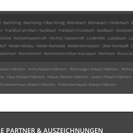
t
Bad König
Bad König / Ober-Kinzig
Brensbach
Brensbach / Höllerbach
in
Frankfurt am Main / Seckbach
Fränkisch-Crumbach
Goldbach
Grieshei
Höchst
Höchst/Hassenroth
Höchst| Hassenroth
Lindenfels
Lützelbach
Lü
dorf
Nieder-Modau
Nieder-Ramstadt
Niederwörresbach
Ober-Ramstadt
O
abitzheim
Reichelsheim
Reichelsheim/Ober-Kainsbach
Reinheim
Roca Llis
sbach-Hähnlein
Immo Alsbach-Hähnlein
Wohnungen Alsbach-Hähnlein
Wohnun
ein
Haus Alsbach-Hähnlein
Häuser Alsbach-Hähnlein
kaufen Alsbach-Hähnlein
Einfamilienhaus Alsbach-Hähnlein
Einfamilienhäuser Alsbach-Hähnlein
E PARTNER & AUSZEICHNUNGEN