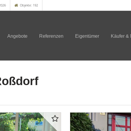
2026
Objekte: 192
Angebote
Referenzen
Eigentümer
Käufer & 
Roßdorf