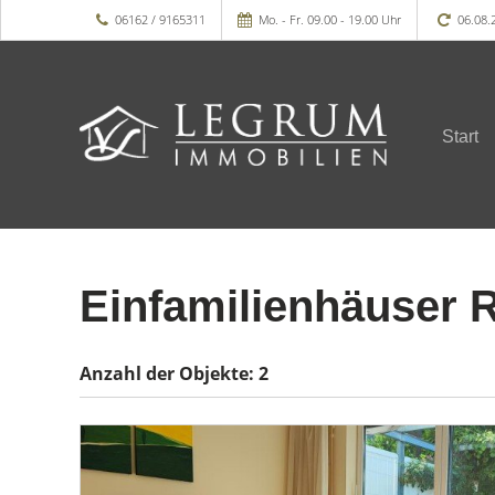
06162 / 9165311
Mo. - Fr. 09.00 - 19.00 Uhr
06.08.
Start
Einfamilienhäuser 
Anzahl der
Objekte:
2