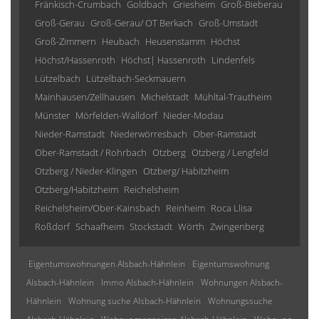
Fränkisch-Crumbach
Goldbach
Griesheim
Groß-Bieberau
Groß-Gerau
Groß-Gerau/ OT Berkach
Groß-Umstadt
Groß-Zimmern
Heubach
Heusenstamm
Höchst
Höchst/Hassenroth
Höchst| Hassenroth
Lindenfels
Lützelbach
Lützelbach-Seckmauern
Mainhausen/Zellhausen
Michelstadt
Mühltal-Trautheim
Münster
Mörfelden-Walldorf
Nieder-Modau
Nieder-Ramstadt
Niederwörresbach
Ober-Ramstadt
Ober-Ramstadt / Rohrbach
Otzberg
Otzberg / Lengfeld
Otzberg / Nieder-Klingen
Otzberg/ Habitzheim
Otzberg/Habitzheim
Reichelsheim
Reichelsheim/Ober-Kainsbach
Reinheim
Roca Llisa
Roßdorf
Schaafheim
Stockstadt
Wörth
Zwingenberg
Eigentumswohnungen Alsbach-Hähnlein
Eigentumswohnung
Alsbach-Hähnlein
Immo Alsbach-Hähnlein
Wohnungen Alsbach-
Hähnlein
Wohnung suche Alsbach-Hähnlein
Wohnungssuche