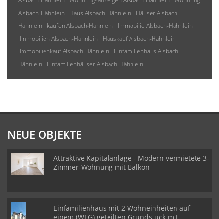
Alsbach-Hähnlein
Wohnungsanzeigen Alsbach-Hähnlein
Wohnung
Alsbach-Hähnlein
Haus Alsbach-Hähnlein
Häuser Alsbach-
Hähnlein
kaufen Alsbach-Hähnlein
Immobilie Alsbach-Hähnlein
Immobilien Alsbach-Hähnlein
Hauskauf Alsbach-Hähnlein
Immobilienkauf Alsbach-Hähnlein
Einfamilienhaus Alsbach-
Hähnlein
Einfamilienhäuser Alsbach-Hähnlein
NEUE OBJEKTE
Attraktive Kapitalanlage - Modern vermietete 3-
Zimmer-Wohnung mit Balkon
Einfamilienhaus mit 2 Wohneinheiten auf
einem (WEG) geteilten Grundstück mit