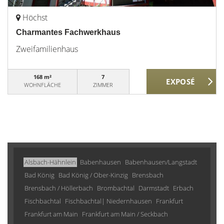
Höchst
Charmantes Fachwerkhaus
Zweifamilienhaus
168 m²
7
WOHNFLÄCHE
ZIMMER
Alsbach-Hähnlein
Babenhausen
Babenhausen/Langstadt
Bad König
Bad König / Ober-Kinzig
Brensbach
Brensbach / Höllerbach
Brombachtal
Darmstadt
Erbach
Fischbachtal
Fischbachtal| Niedernhausen
Frankfurt
Frankfurt am Main
Frankfurt am Main / Seckbach