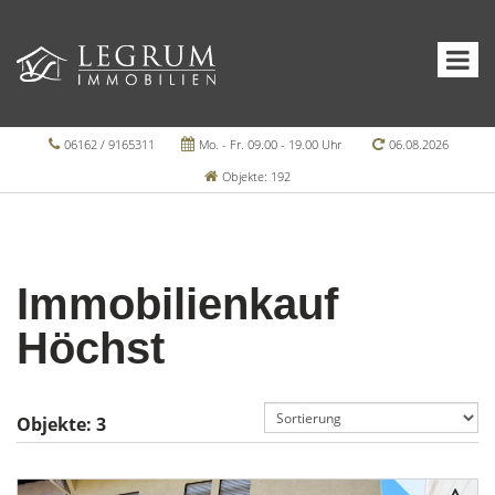
06162 / 9165311
Mo. - Fr. 09.00 - 19.00 Uhr
06.08.2026
Objekte: 192
Immobilienkauf
Höchst
Objekte:
3