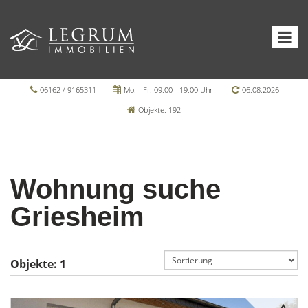
06162 / 9165311
Mo. - Fr. 09.00 - 19.00 Uhr
06.08.2026
Objekte: 192
Wohnung suche
Griesheim
Objekte:
1