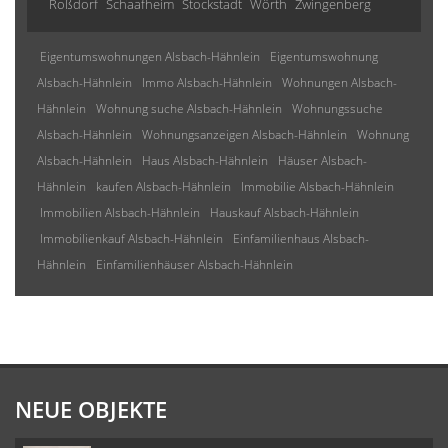
Roßdorf
Schaafheim
Stockstadt
Wörth
Zwingenberg
Eigentumswohnungen Alsbach-Hähnlein
Eigentumswohnung
Alsbach-Hähnlein
Immo Alsbach-Hähnlein
Wohnungen Alsbach-
Hähnlein
Wohnung suche Alsbach-Hähnlein
Wohnungssuche
Alsbach-Hähnlein
Wohnungsanzeigen Alsbach-Hähnlein
Wohnung
Alsbach-Hähnlein
Haus Alsbach-Hähnlein
Häuser Alsbach-
Hähnlein
kaufen Alsbach-Hähnlein
Immobilie Alsbach-Hähnlein
Immobilien Alsbach-Hähnlein
Hauskauf Alsbach-Hähnlein
Immobilienkauf Alsbach-Hähnlein
Einfamilienhaus Alsbach-
Hähnlein
Einfamilienhäuser Alsbach-Hähnlein
NEUE OBJEKTE