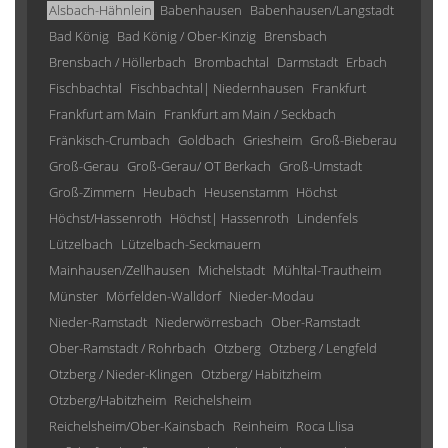
Alsbach-Hähnlein
Babenhausen
Babenhausen/Langstadt
Bad König
Bad König / Ober-Kinzig
Brensbach
Brensbach / Höllerbach
Brombachtal
Darmstadt
Erbach
Fischbachtal
Fischbachtal| Niedernhausen
Frankfurt
Frankfurt am Main
Frankfurt am Main / Seckbach
Fränkisch-Crumbach
Goldbach
Griesheim
Groß-Bieberau
Groß-Gerau
Groß-Gerau/ OT Berkach
Groß-Umstadt
Groß-Zimmern
Heubach
Heusenstamm
Höchst
Höchst/Hassenroth
Höchst| Hassenroth
Lindenfels
Lützelbach
Lützelbach-Seckmauern
Mainhausen/Zellhausen
Michelstadt
Mühltal-Trautheim
Münster
Mörfelden-Walldorf
Nieder-Modau
Nieder-Ramstadt
Niederwörresbach
Ober-Ramstadt
Ober-Ramstadt / Rohrbach
Otzberg
Otzberg / Lengfeld
Otzberg / Nieder-Klingen
Otzberg/ Habitzheim
Otzberg/Habitzheim
Reichelsheim
Reichelsheim/Ober-Kainsbach
Reinheim
Roca Llisa