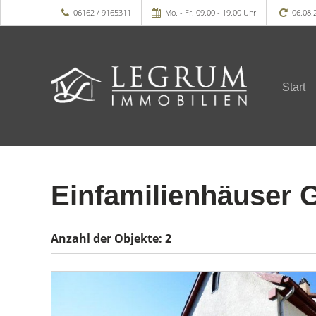
06162 / 9165311
Mo. - Fr. 09.00 - 19.00 Uhr
06.08.
Start
Einfamilienhäuser 
Anzahl der
Objekte:
2