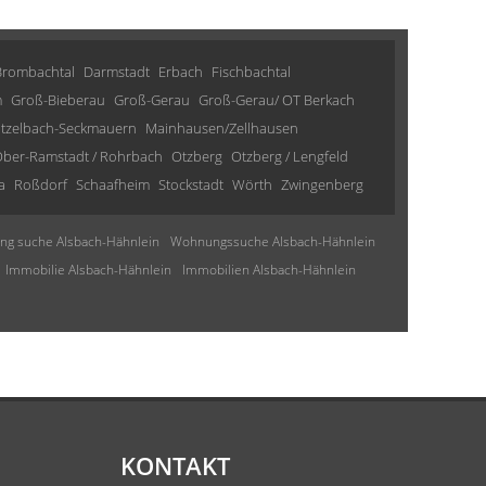
Brombachtal
Darmstadt
Erbach
Fischbachtal
m
Groß-Bieberau
Groß-Gerau
Groß-Gerau/ OT Berkach
tzelbach-Seckmauern
Mainhausen/Zellhausen
ber-Ramstadt / Rohrbach
Otzberg
Otzberg / Lengfeld
a
Roßdorf
Schaafheim
Stockstadt
Wörth
Zwingenberg
g suche Alsbach-Hähnlein
Wohnungssuche Alsbach-Hähnlein
Immobilie Alsbach-Hähnlein
Immobilien Alsbach-Hähnlein
KONTAKT