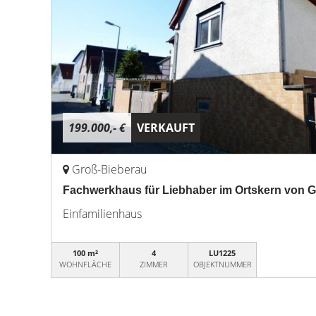
199.000,- €
VERKAUFT
Groß-Bieberau
Fachwerkhaus für Liebhaber im Ortskern von G
Einfamilienhaus
100 m²
4
LU1225
WOHNFLÄCHE
ZIMMER
OBJEKTNUMMER