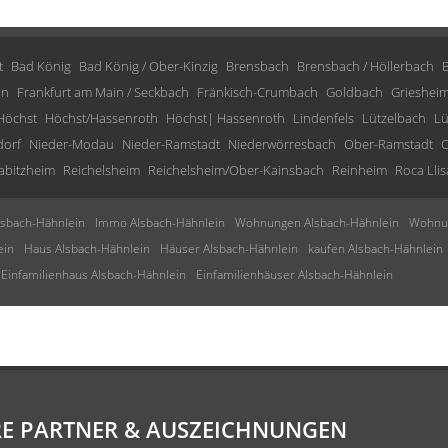
t
Bad König
Bad König / Ober-Kinzig
Brensbach
Brensbach / Höllerbach
in
Frankfurt am Main / Seckbach
Fränkisch-Crumbach
Goldbach
Grieshei
Höchst
Höchst/Hassenroth
Höchst| Hassenroth
Lindenfels
Lützelbach
Lü
dorf
Nieder-Modau
Nieder-Ramstadt
Niederwörresbach
Ober-Ramstadt
O
abitzheim
Reichelsheim
Reichelsheim/Ober-Kainsbach
Reinheim
Roca Llis
sbach-Hähnlein
Immo Alsbach-Hähnlein
Wohnungen Alsbach-Hähnlein
Wohnun
ein
Haus Alsbach-Hähnlein
Häuser Alsbach-Hähnlein
kaufen Alsbach-Hähnlein
Einfamilienhaus Alsbach-Hähnlein
Einfamilienhäuser Alsbach-Hähnlein
E PARTNER & AUSZEICHNUNGEN