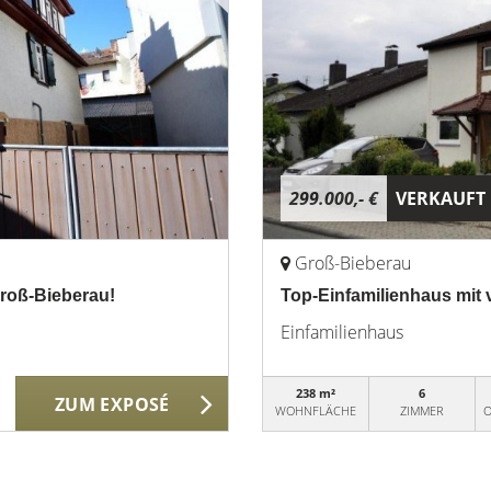
299.000,- €
VERKAUFT
Groß-Bieberau
roß-Bieberau!
Top-Einfamilienhaus mit 
Einfamilienhaus
238 m²
6
ZUM EXPOSÉ
WOHNFLÄCHE
ZIMMER
O