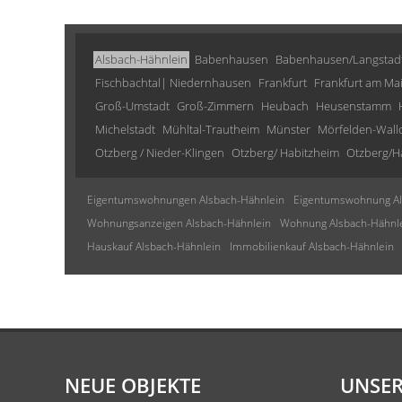
Alsbach-Hähnlein
Babenhausen
Babenhausen/Langstad
Fischbachtal| Niedernhausen
Frankfurt
Frankfurt am Ma
Groß-Umstadt
Groß-Zimmern
Heubach
Heusenstamm
Michelstadt
Mühltal-Trautheim
Münster
Mörfelden-Wall
Otzberg / Nieder-Klingen
Otzberg/ Habitzheim
Otzberg/H
Eigentumswohnungen Alsbach-Hähnlein
Eigentumswohnung Al
Wohnungsanzeigen Alsbach-Hähnlein
Wohnung Alsbach-Hähnl
Hauskauf Alsbach-Hähnlein
Immobilienkauf Alsbach-Hähnlein
NEUE OBJEKTE
UNSER