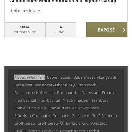
Gemütliches Reihenendhaus mit eigener Garage
Reiheneckhaus
140 m²
4
WOHNFLÄCHE
ZIMMER
Alsbach-Hähnlein
Babenhausen
Babenhausen/Langstadt
Bad König
Bad König / Ober-Kinzig
Brensbach
Brensbach / Höllerbach
Brombachtal
Darmstadt
Erbach
Fischbachtal
Fischbachtal| Niedernhausen
Frankfurt
Frankfurt am Main
Frankfurt am Main / Seckbach
Fränkisch-Crumbach
Goldbach
Griesheim
Groß-Bieberau
Groß-Gerau
Groß-Gerau/ OT Berkach
Groß-Umstadt
Groß-Zimmern
Heubach
Heusenstamm
Höchst