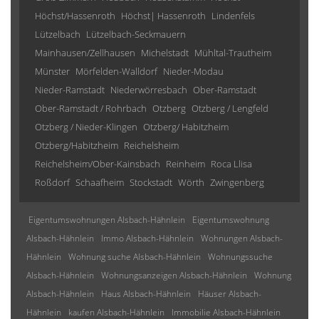
Höchst/Hassenroth
Höchst| Hassenroth
Lindenfels
Lützelbach
Lützelbach-Seckmauern
Mainhausen/Zellhausen
Michelstadt
Mühltal-Trautheim
Münster
Mörfelden-Walldorf
Nieder-Modau
Nieder-Ramstadt
Niederwörresbach
Ober-Ramstadt
Ober-Ramstadt / Rohrbach
Otzberg
Otzberg / Lengfeld
Otzberg / Nieder-Klingen
Otzberg/ Habitzheim
Otzberg/Habitzheim
Reichelsheim
Reichelsheim/Ober-Kainsbach
Reinheim
Roca Llisa
Roßdorf
Schaafheim
Stockstadt
Wörth
Zwingenberg
Eigentumswohnungen Alsbach-Hähnlein
Eigentumswohnung
Alsbach-Hähnlein
Immo Alsbach-Hähnlein
Wohnungen Alsbach-
Hähnlein
Wohnung suche Alsbach-Hähnlein
Wohnungssuche
Alsbach-Hähnlein
Wohnungsanzeigen Alsbach-Hähnlein
Wohnung
Alsbach-Hähnlein
Haus Alsbach-Hähnlein
Häuser Alsbach-
Hähnlein
kaufen Alsbach-Hähnlein
Immobilie Alsbach-Hähnlein