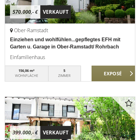
570.000,- €
VERKAUFT
Ober-Ramstadt
Einziehen und wohlfühlen...gepflegtes EFH mit
Garten u. Garage in Ober-Ramstadt/ Rohrbach
Einfamilienhaus
156,06 m²
5
WOHNFLÄCHE
ZIMMER
399.000,- €
VERKAUFT