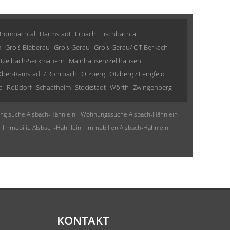
Brombachtal
Darmstadt
Erbach
Fischbachtal
m
Groß-Bieberau
Groß-Gerau
Groß-Gerau/ OT Berkach
tzelbach-Seckmauern
Mainhausen/Zellhausen
ber-Ramstadt / Rohrbach
Otzberg
Otzberg / Lengfeld
a
Roßdorf
Schaafheim
Stockstadt
Wörth
Zwingenberg
g suche Alsbach-Hähnlein
Wohnungssuche Alsbach-Hähnlein
Immobilie Alsbach-Hähnlein
Immobilien Alsbach-Hähnlein
KONTAKT