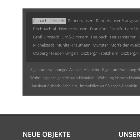
Alsbach-Hähnlein
Babenhausen
Babenhausen/Langstad
Fischbachtal| Niedernhausen
Frankfurt
Frankfurt am Ma
Groß-Umstadt
Groß-Zimmern
Heubach
Heusenstamm
Michelstadt
Mühltal-Trautheim
Münster
Mörfelden-Wall
Otzberg / Nieder-Klingen
Otzberg/ Habitzheim
Otzberg/H
Eigentumswohnungen Alsbach-Hähnlein
Eigentumswohnung Al
Wohnungsanzeigen Alsbach-Hähnlein
Wohnung Alsbach-Hähnl
Hauskauf Alsbach-Hähnlein
Immobilienkauf Alsbach-Hähnlein
NEUE OBJEKTE
UNSER