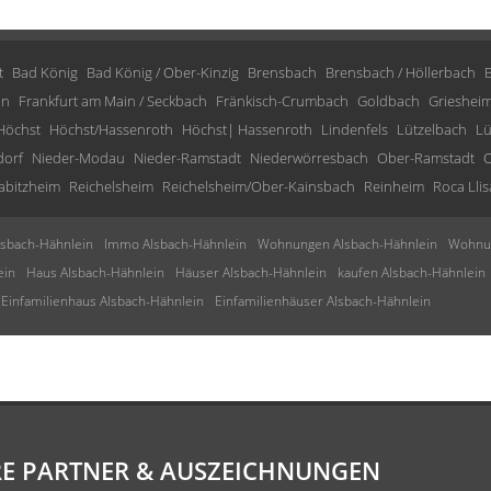
t
Bad König
Bad König / Ober-Kinzig
Brensbach
Brensbach / Höllerbach
in
Frankfurt am Main / Seckbach
Fränkisch-Crumbach
Goldbach
Grieshei
Höchst
Höchst/Hassenroth
Höchst| Hassenroth
Lindenfels
Lützelbach
Lü
dorf
Nieder-Modau
Nieder-Ramstadt
Niederwörresbach
Ober-Ramstadt
O
abitzheim
Reichelsheim
Reichelsheim/Ober-Kainsbach
Reinheim
Roca Llis
sbach-Hähnlein
Immo Alsbach-Hähnlein
Wohnungen Alsbach-Hähnlein
Wohnun
ein
Haus Alsbach-Hähnlein
Häuser Alsbach-Hähnlein
kaufen Alsbach-Hähnlein
Einfamilienhaus Alsbach-Hähnlein
Einfamilienhäuser Alsbach-Hähnlein
E PARTNER & AUSZEICHNUNGEN