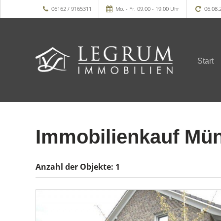
06162 / 9165311
Mo. - Fr. 09.00 - 19.00 Uhr
06.08.
Start
Immobilienkauf Mün
Anzahl der
Objekte:
1