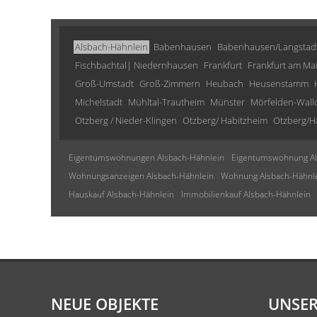
Alsbach-Hähnlein
Babenhausen
Babenhausen/Langstad
Fischbachtal| Niedernhausen
Frankfurt
Frankfurt am Ma
Groß-Umstadt
Groß-Zimmern
Heubach
Heusenstamm
Michelstadt
Mühltal-Trautheim
Münster
Mörfelden-Wall
Otzberg / Nieder-Klingen
Otzberg/ Habitzheim
Otzberg/H
Eigentumswohnungen Alsbach-Hähnlein
Eigentumswohnung Al
Wohnungsanzeigen Alsbach-Hähnlein
Wohnung Alsbach-Hähnl
Hauskauf Alsbach-Hähnlein
Immobilienkauf Alsbach-Hähnlein
NEUE OBJEKTE
UNSER