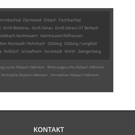
Brombachtal
Darmstadt
Erbach
Fischbachtal
m
Groß-Bieberau
Groß-Gerau
Groß-Gerau/ OT Berkach
tzelbach-Seckmauern
Mainhausen/Zellhausen
ber-Ramstadt / Rohrbach
Otzberg
Otzberg / Lengfeld
a
Roßdorf
Schaafheim
Stockstadt
Wörth
Zwingenberg
g suche Alsbach-Hähnlein
Wohnungssuche Alsbach-Hähnlein
Immobilie Alsbach-Hähnlein
Immobilien Alsbach-Hähnlein
KONTAKT