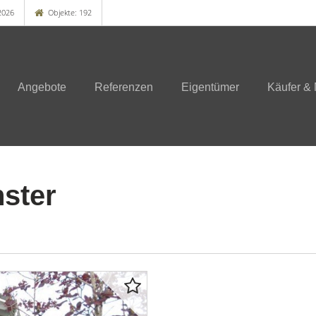
2026
Objekte: 192
Angebote
Referenzen
Eigentümer
Käufer & 
ster