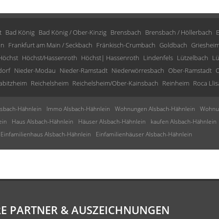
t
Bad König
Bad König / Ober-Kinzig
Brensbach
Brensbach / Höllerbach
in
Frankfurt am Main / Seckbach
Fränkisch-Crumbach
Goldbach
Grieshei
Höchst
Höchst/Hassenroth
Höchst| Hassenroth
Lindenfels
Lützelbach
Lü
dorf
Nieder-Modau
Nieder-Ramstadt
Niederwörresbach
Ober-Ramstadt
O
abitzheim
Reichelsheim
Reichelsheim/Ober-Kainsbach
Reinheim
Roca Llis
sbach-Hähnlein
Immo Alsbach-Hähnlein
Wohnungen Alsbach-Hähnlein
Wohnun
ein
Haus Alsbach-Hähnlein
Häuser Alsbach-Hähnlein
kaufen Alsbach-Hähnlein
Einfamilienhaus Alsbach-Hähnlein
Einfamilienhäuser Alsbach-Hähnlein
E PARTNER & AUSZEICHNUNGEN