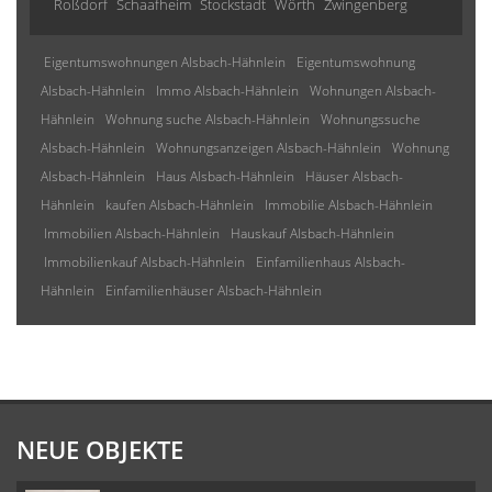
Roßdorf
Schaafheim
Stockstadt
Wörth
Zwingenberg
Eigentumswohnungen Alsbach-Hähnlein
Eigentumswohnung
Alsbach-Hähnlein
Immo Alsbach-Hähnlein
Wohnungen Alsbach-
Hähnlein
Wohnung suche Alsbach-Hähnlein
Wohnungssuche
Alsbach-Hähnlein
Wohnungsanzeigen Alsbach-Hähnlein
Wohnung
Alsbach-Hähnlein
Haus Alsbach-Hähnlein
Häuser Alsbach-
Hähnlein
kaufen Alsbach-Hähnlein
Immobilie Alsbach-Hähnlein
Immobilien Alsbach-Hähnlein
Hauskauf Alsbach-Hähnlein
Immobilienkauf Alsbach-Hähnlein
Einfamilienhaus Alsbach-
Hähnlein
Einfamilienhäuser Alsbach-Hähnlein
NEUE OBJEKTE