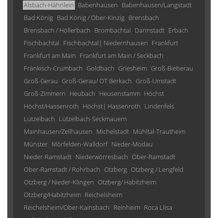
Alsbach-Hähnlein
Babenhausen
Babenhausen/Langstadt
Bad König
Bad König / Ober-Kinzig
Brensbach
Brensbach / Höllerbach
Brombachtal
Darmstadt
Erbach
Fischbachtal
Fischbachtal| Niedernhausen
Frankfurt
Frankfurt am Main
Frankfurt am Main / Seckbach
Fränkisch-Crumbach
Goldbach
Griesheim
Groß-Bieberau
Groß-Gerau
Groß-Gerau/ OT Berkach
Groß-Umstadt
Groß-Zimmern
Heubach
Heusenstamm
Höchst
Höchst/Hassenroth
Höchst| Hassenroth
Lindenfels
Lützelbach
Lützelbach-Seckmauern
Mainhausen/Zellhausen
Michelstadt
Mühltal-Trautheim
Münster
Mörfelden-Walldorf
Nieder-Modau
Nieder-Ramstadt
Niederwörresbach
Ober-Ramstadt
Ober-Ramstadt / Rohrbach
Otzberg
Otzberg / Lengfeld
Otzberg / Nieder-Klingen
Otzberg/ Habitzheim
Otzberg/Habitzheim
Reichelsheim
Reichelsheim/Ober-Kainsbach
Reinheim
Roca Llisa