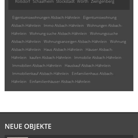
Roßdorf
Schaafheim
Stockstadt
Wörth
Zwingenberg
Eigentumswohnungen Alsbach-Hähnlein
Eigentumswohnung
Alsbach-Hähnlein
Immo Alsbach-Hähnlein
Wohnungen Alsbach-
Hähnlein
Wohnung suche Alsbach-Hähnlein
Wohnungssuche
Alsbach-Hähnlein
Wohnungsanzeigen Alsbach-Hähnlein
Wohnung
Alsbach-Hähnlein
Haus Alsbach-Hähnlein
Häuser Alsbach-
Hähnlein
kaufen Alsbach-Hähnlein
Immobilie Alsbach-Hähnlein
Immobilien Alsbach-Hähnlein
Hauskauf Alsbach-Hähnlein
Immobilienkauf Alsbach-Hähnlein
Einfamilienhaus Alsbach-
Hähnlein
Einfamilienhäuser Alsbach-Hähnlein
NEUE OBJEKTE