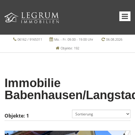
06162 / 9165311
Mo. - Fr. 09.00 - 19.00 Uhr
06.08.2026
Objekte: 192
Immobilie
Babenhausen/Langsta
Objekte:
1