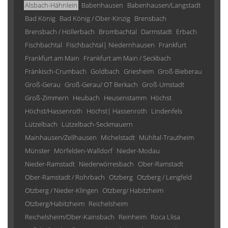
Alsbach-Hähnlein
Babenhausen
Babenhausen/Langstadt
Bad König
Bad König / Ober-Kinzig
Brensbach
Brensbach / Höllerbach
Brombachtal
Darmstadt
Erbach
Fischbachtal
Fischbachtal| Niedernhausen
Frankfurt
Frankfurt am Main
Frankfurt am Main / Seckbach
Fränkisch-Crumbach
Goldbach
Griesheim
Groß-Bieberau
Groß-Gerau
Groß-Gerau/ OT Berkach
Groß-Umstadt
Groß-Zimmern
Heubach
Heusenstamm
Höchst
Höchst/Hassenroth
Höchst| Hassenroth
Lindenfels
Lützelbach
Lützelbach-Seckmauern
Mainhausen/Zellhausen
Michelstadt
Mühltal-Trautheim
Münster
Mörfelden-Walldorf
Nieder-Modau
Nieder-Ramstadt
Niederwörresbach
Ober-Ramstadt
Ober-Ramstadt / Rohrbach
Otzberg
Otzberg / Lengfeld
Otzberg / Nieder-Klingen
Otzberg/ Habitzheim
Otzberg/Habitzheim
Reichelsheim
Reichelsheim/Ober-Kainsbach
Reinheim
Roca Llisa