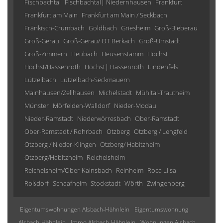
Fischbachtal
Fischbachtal| Niedernhausen
Frankfurt
Frankfurt am Main
Frankfurt am Main / Seckbach
Fränkisch-Crumbach
Goldbach
Griesheim
Groß-Bieberau
Groß-Gerau
Groß-Gerau/ OT Berkach
Groß-Umstadt
Groß-Zimmern
Heubach
Heusenstamm
Höchst
Höchst/Hassenroth
Höchst| Hassenroth
Lindenfels
Lützelbach
Lützelbach-Seckmauern
Mainhausen/Zellhausen
Michelstadt
Mühltal-Trautheim
Münster
Mörfelden-Walldorf
Nieder-Modau
Nieder-Ramstadt
Niederwörresbach
Ober-Ramstadt
Ober-Ramstadt / Rohrbach
Otzberg
Otzberg / Lengfeld
Otzberg / Nieder-Klingen
Otzberg/ Habitzheim
Otzberg/Habitzheim
Reichelsheim
Reichelsheim/Ober-Kainsbach
Reinheim
Roca Llisa
Roßdorf
Schaafheim
Stockstadt
Wörth
Zwingenberg
Eigentumswohnungen Alsbach-Hähnlein
Eigentumswohnung
Alsbach-Hähnlein
Immo Alsbach-Hähnlein
Wohnungen Alsbach-