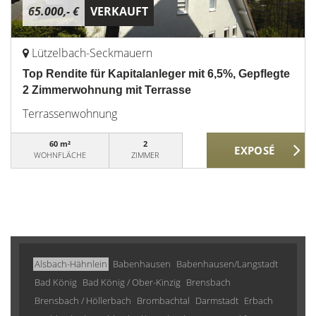
65.000,- €
VERKAUFT
Lützelbach-Seckmauern
Top Rendite für Kapitalanleger mit 6,5%, Gepflegte
2 Zimmerwohnung mit Terrasse
Terrassenwohnung
60 m²
2
WOHNFLÄCHE
ZIMMER
Alsbach-Hähnlein
Babenhausen
Babenhausen/Langstadt
Bad König
Bad König / Ober-Kinzig
Brensbach
Brensbach / Höllerbach
Brombachtal
Darmstadt
Erbach