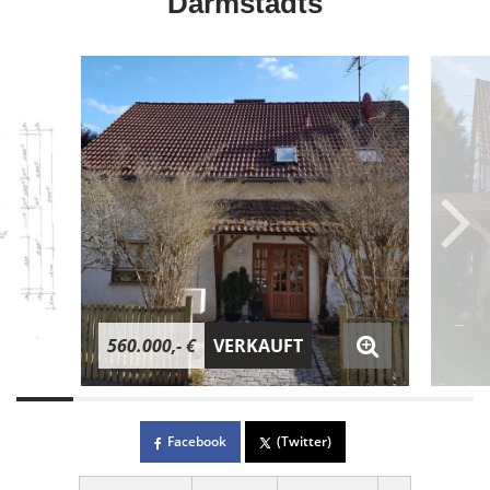
Darmstadts
560.000,- €
VERKAUFT
Facebook
(Twitter)