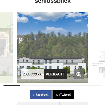
"schlossblick"
237.000,- €
VERKAUFT
Facebook
(Twitter)