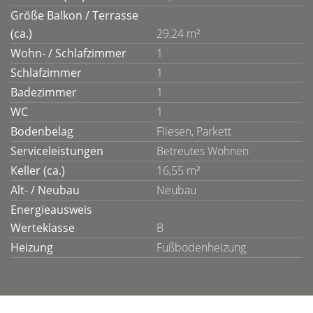
Größe Balkon / Terrasse
(ca.)
29,24 m²
Wohn- / Schlafzimmer
1
Schlafzimmer
1
Badezimmer
1
WC
1
Bodenbelag
Fliesen, Parkett
Serviceleistungen
Betreutes Wohnen
Keller (ca.)
16,55 m²
Alt- / Neubau
Neubau
Energieausweis
Werteklasse
B
Heizung
Fußbodenheizung