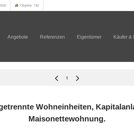
2026
Objekte: 192
Angebote
Referenzen
Eigentümer
Käufer & 
1
i getrennte Wohneinheiten, Kapitalan
Maisonettewohnung.