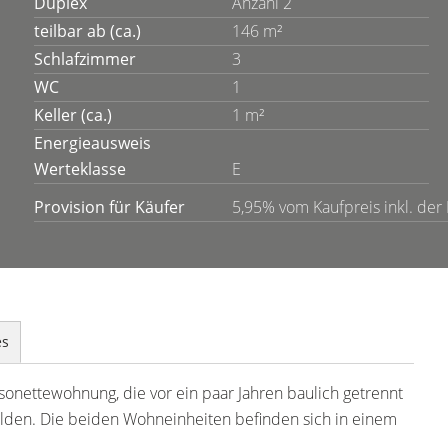
Duplex
Anzahl 2
teilbar ab (ca.)
146 m²
Schlafzimmer
3
WC
1
Keller (ca.)
1 m²
Energieausweis
Werteklasse
E
Provision für Käufer
5,95% vom Kaufpreis inkl. der 
es
onettewohnung, die vor ein paar Jahren baulich getrennt
den. Die beiden Wohneinheiten befinden sich in einem