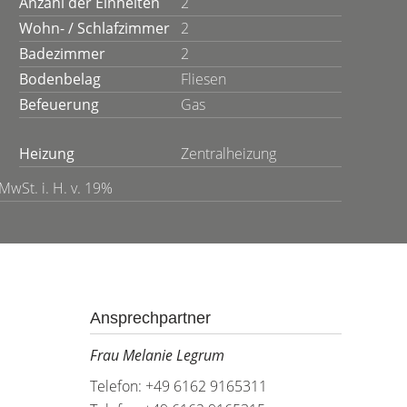
Anzahl der Einheiten
2
Wohn- / Schlafzimmer
2
Badezimmer
2
Bodenbelag
Fliesen
Befeuerung
Gas
Heizung
Zentralheizung
MwSt. i. H. v. 19%
Ansprechpartner
Frau Melanie Legrum
Telefon: +49 6162 9165311