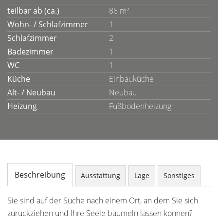
teilbar ab (ca.)
86 m²
Wohn- / Schlafzimmer
1
Schlafzimmer
2
Badezimmer
1
WC
1
Küche
Einbauküche
Alt- / Neubau
Neubau
Heizung
Fußbodenheizung
Beschreibung
Ausstattung
Lage
Sonstiges
Sie sind auf der Suche nach einem Ort, an dem Sie sich
zurückziehen und Ihre Seele baumeln lassen können?