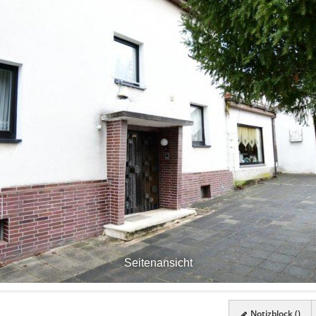
Seitenansicht
Notizblock (
)