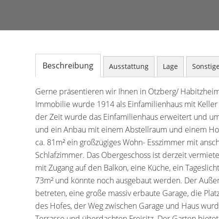
Beschreibung
Ausstattung
Lage
Sonstig
Gerne präsentieren wir Ihnen in Otzberg/ Habitzheim
Immobilie wurde 1914 als Einfamilienhaus mit Kelle
der Zeit wurde das Einfamilienhaus erweitert und u
und ein Anbau mit einem Abstellraum und einem Ho
ca. 81m² ein großzügiges Wohn- Esszimmer mit ansch
Schlafzimmer. Das Obergeschoss ist derzeit vermiet
mit Zugang auf den Balkon, eine Küche, ein Tageslic
73m² und könnte noch ausgebaut werden. Der Außen
betreten, eine große massiv erbaute Garage, die Platz
des Hofes, der Weg zwischen Garage und Haus wurde
Terrasse und überdachten Freisitz. Der Garten bietet