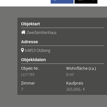
Objektart
Zweifamilienhaus
Adresse
64853 Otzberg
Objektdaten
Objekt-Nr.
Wohnfläche
(ca.)
LU1193
0 m²
Zimmer
Kaufpreis
7
265.000,- €