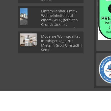
Einfamilienhaus mit 2
Wohneinheiten auf
einem (WEG) geteilten
Grundstück mit
Sondernutzungsrechten
Moderne Wohnqualität
in ruhiger Lage zur
Miete in Groß-Umstadt |
Semd