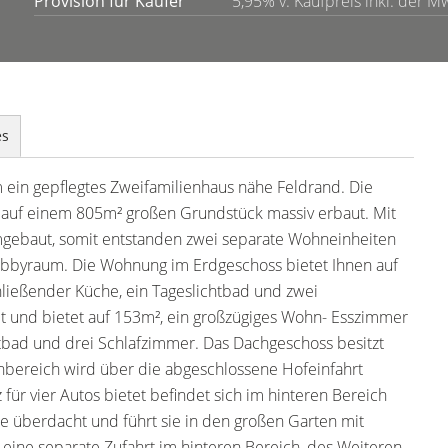
Provision für Käufer
5,95% v. Kaufpreis inkl. der 
es
 ein gepflegtes Zweifamilienhaus nähe Feldrand. Die
r auf einem 805m² großen Grundstück massiv erbaut. Mit
mgebaut, somit entstanden zwei separate Wohneinheiten
bbyraum. Die Wohnung im Erdgeschoss bietet Ihnen auf
ließender Küche, ein Tageslichtbad und zwei
et und bietet auf 153m², ein großzügiges Wohn- Esszimmer
htbad und drei Schlafzimmer. Das Dachgeschoss besitzt
bereich wird über die abgeschlossene Hofeinfahrt
 für vier Autos bietet befindet sich im hinteren Bereich
 überdacht und führt sie in den großen Garten mit
 eine separate Zufahrt im hinteren Bereich, des Weiteren