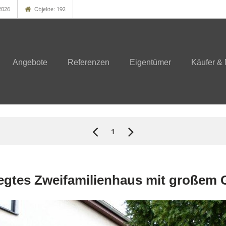
2026
Objekte: 192
Angebote
Referenzen
Eigentümer
Käufer & 
1
egtes Zweifamilienhaus mit großem 