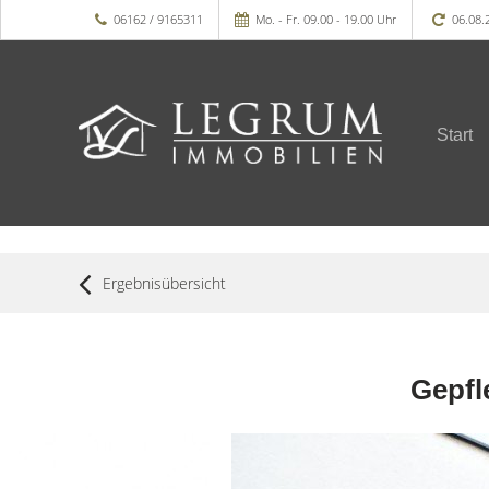
06162 / 9165311
Mo. - Fr. 09.00 - 19.00 Uhr
06.08.
Start
Ergebnisübersicht
Gepfl