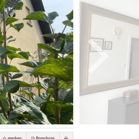
merken
Broschüre