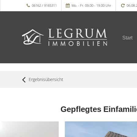
06162 / 9165311
Mo. - Fr. 09.00 - 19.00 Uhr
06.08.
Start
Ergebnisübersicht
Gepflegtes Einfamili