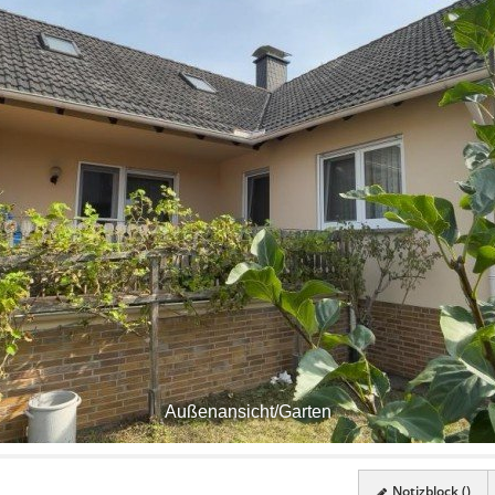
Außenansicht/Garten
Notizblock (
)