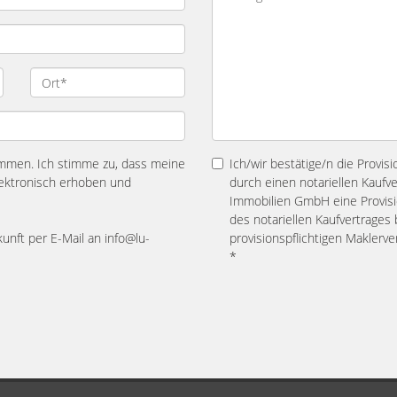
mmen. Ich stimme zu, dass meine
Ich/wir bestätige/n die Provis
ektronisch erhoben und
durch einen notariellen Kaufv
Immobilien GmbH eine Provisio
des notariellen Kaufvertrage
kunft per E-Mail an info@lu-
provisionspflichtigen Maklerv
*