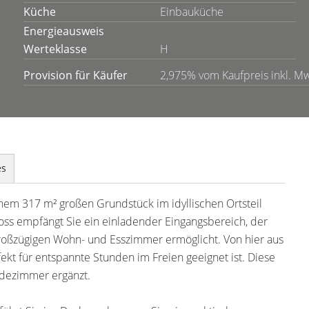
Küche
Einbauküche
Energieausweis
Werteklasse
H
Provision für Käufer
2,975% vom Kaufpreis inkl. Mw
es
inem 317 m² großen Grundstück im idyllischen Ortsteil
ss empfängt Sie ein einladender Eingangsbereich, der
oßzügigen Wohn- und Esszimmer ermöglicht. Von hier aus
fekt für entspannte Stunden im Freien geeignet ist. Diese
adezimmer ergänzt.