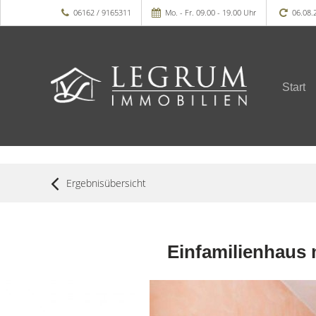
06162 / 9165311
Mo. - Fr. 09.00 - 19.00 Uhr
06.08.
Start
Ergebnisübersicht
Einfamilienhaus