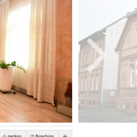
merken
Broschüre