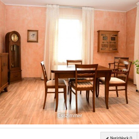
Esszimmer
Notizblock (
)