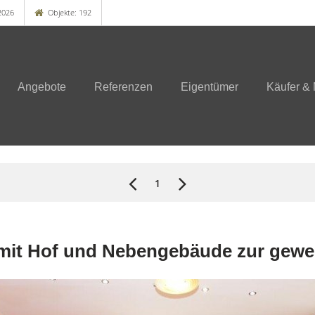
2026
Objekte: 192
Angebote
Referenzen
Eigentümer
Käufer & 
1
 mit Hof und Nebengebäude zur gewe