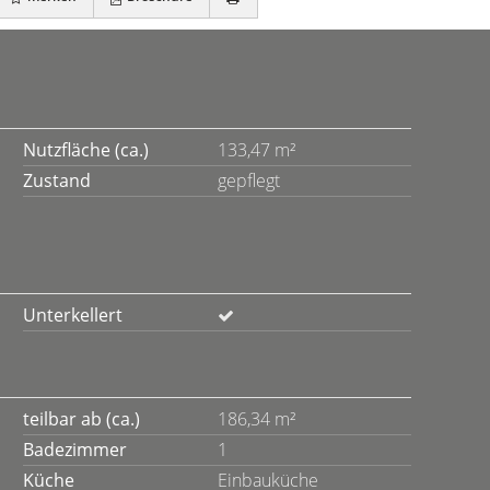
Nutzfläche (ca.)
133,47 m²
Zustand
gepflegt
Unterkellert
teilbar ab (ca.)
186,34 m²
Badezimmer
1
Küche
Einbauküche