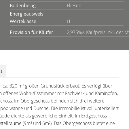
Bodenbelag
Fliesen
Energieausweis
Werteklasse
H
Provision für Käufer
2,975%v. Kaufpreis inkl. der 
es
 ca. 320 m² großen Grundstück erbaut. Es verfügt über
 ein offenes Wohn-/Esszimmer mit Fachwerk und Kaminofen,
choss. Im Obergeschoss befinden sich drei weitere
poolwanne und Dusche. Die Immobilie ist voll unterkellert
äude diente als gewerbliche Einheit. Im Erdgeschoss
Abstellräume (9m² und 6m²). Das Obergeschoss bietet eine