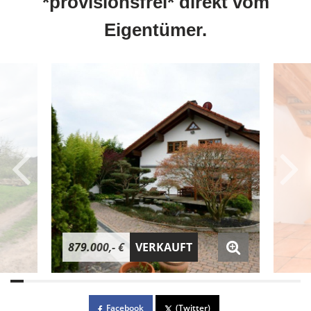
*provisionsfrei* direkt vom
Eigentümer.
879.000,- €
VERKAUFT
Facebook
(Twitter)