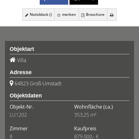
Notizblock (
)
merken
Broschüre
Objektart
Villa
Adresse
64823 Groß-Umstadt
Objektdaten
Objekt-Nr.
Wohnfläche
(ca.)
LU1202
353,25 m²
Zimmer
Kaufpreis
8
879.000,- €