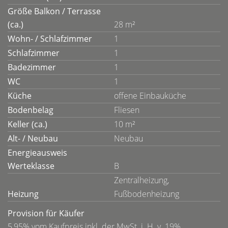
Größe Balkon / Terrasse
(ca.)
28 m²
Wohn- / Schlafzimmer
1
Schlafzimmer
1
Badezimmer
1
WC
1
Küche
offene Einbauküche
Bodenbelag
Fliesen
Keller (ca.)
10 m²
Alt- / Neubau
Neubau
Energieausweis
Werteklasse
B
Zentralheizung,
Heizung
Fußbodenheizung
Provision für Käufer
5,95% vom Kaufpreis inkl. der MwSt. i. H. v. 19%