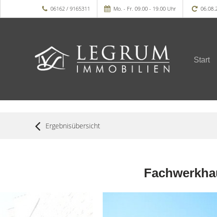
06162 / 9165311
Mo. - Fr. 09.00 - 19.00 Uhr
06.08.
Start
Ergebnisübersicht
Fachwerkhau