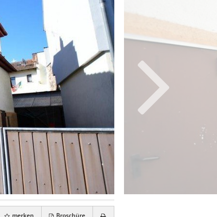
merken
Broschüre