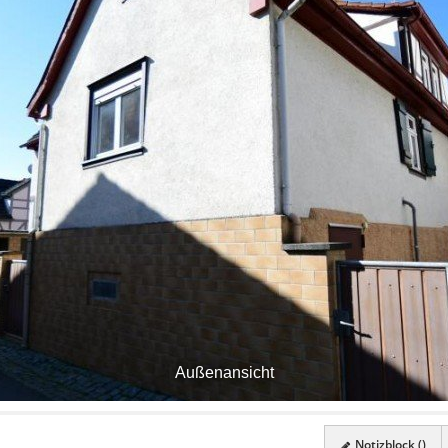
Außenansicht
Notizblock (
)