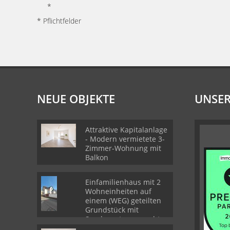
*
* Pflichtfelder
NEUE OBJEKTE
UNSER
Attraktive Kapitalanlage
- Modern vermietete 3-
Zimmer-Wohnung mit
Balkon
Einfamilienhaus mit 2
Wohneinheiten auf
einem (WEG) geteilten
Grundstück mit
Sondernutzungsrechten