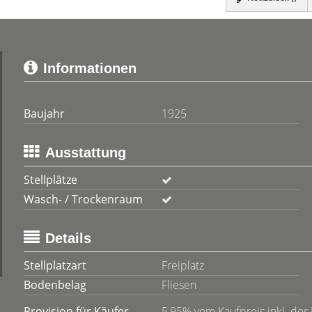
Informationen
Baujahr
1925
Ausstattung
Stellplätze
Wasch- / Trockenraum
Details
Stellplatzart
Freiplatz
Bodenbelag
Fliesen
Provision für Käufer
5,95% vom Kaufpreis inkl. der 