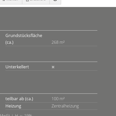
Grundstücksfläche
(ca.)
268 m²
Unterkellert
teilbar ab (ca.)
100 m²
Heizung
Zentralheizung
MwSt. i. H. v. 19%