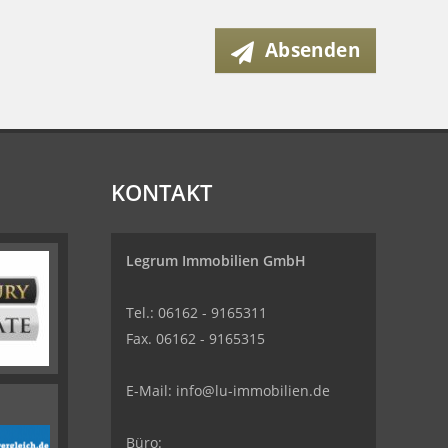
Absenden
KONTAKT
Legrum Immobilien GmbH
Tel.: 06162 - 9165311
Fax. 06162 - 9165315
E-Mail:
info@lu-immobilien.de
Büro: