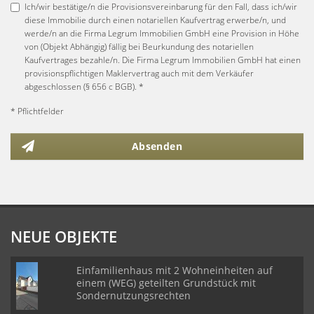
Ich/wir bestätige/n die Provisionsvereinbarung für den Fall, dass ich/wir
diese Immobilie durch einen notariellen Kaufvertrag erwerbe/n, und
werde/n an die Firma Legrum Immobilien GmbH eine Provision in Höhe
von (Objekt Abhängig) fällig bei Beurkundung des notariellen
Kaufvertrages bezahle/n. Die Firma Legrum Immobilien GmbH hat einen
provisionspflichtigen Maklervertrag auch mit dem Verkäufer
abgeschlossen (§ 656 c BGB). *
* Pflichtfelder
Absenden
NEUE OBJEKTE
Einfamilienhaus mit 2 Wohneinheiten auf
einem (WEG) geteilten Grundstück mit
Sondernutzungsrechten