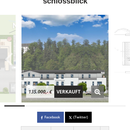
"schlossblick"
135.000,- €
VERKAUFT
Facebook
(Twitter)