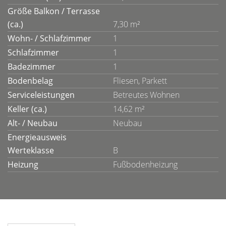
Größe Balkon / Terrasse
(ca.)
7,30 m²
Wohn- / Schlafzimmer
1
Schlafzimmer
1
Badezimmer
1
Bodenbelag
Fliesen, Parkett
Serviceleistungen
Betreutes Wohnen
Keller (ca.)
14,62 m²
Alt- / Neubau
Neubau
Energieausweis
Werteklasse
B
Heizung
Fußbodenheizung