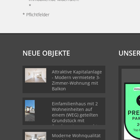
*
* Pflichtfelder
NEUE OBJEKTE
UNSER
Attraktive Kapitalanlage
- Modern vermietete 3-
Zimmer-Wohnung mit
Balkon
Einfamilienhaus mit 2
Wohneinheiten auf
einem (WEG) geteilten
Grundstück mit
Sondernutzungsrechten
Moderne Wohnqualität