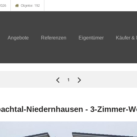
2026
Objekte: 192
Angebote
Referenzen
Eigentümer
Käufer & 
1
hbachtal-Niedernhausen - 3-Zimmer-