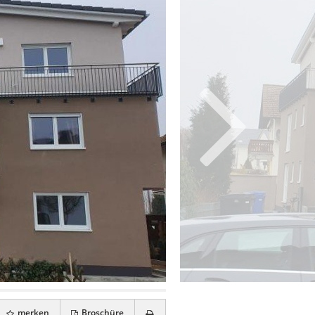
merken
Broschüre