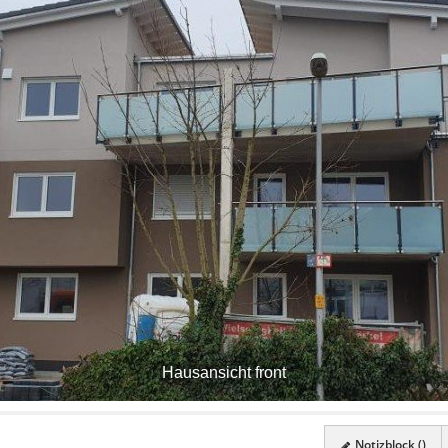
Hausansicht front
Notizblock (
)