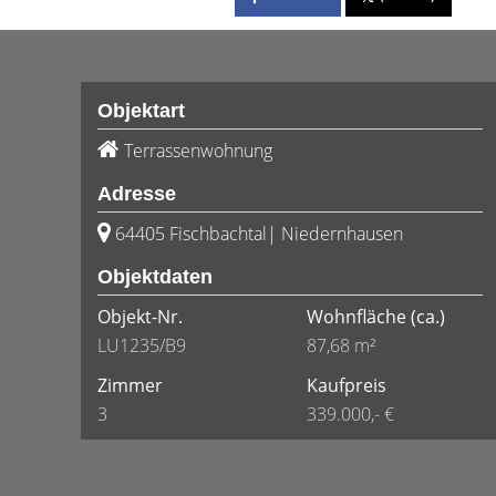
Objektart
Terrassenwohnung
Adresse
64405 Fischbachtal| Niedernhausen
Objektdaten
Objekt-Nr.
Wohnfläche
(ca.)
LU1235/B9
87,68 m²
Zimmer
Kaufpreis
3
339.000,- €