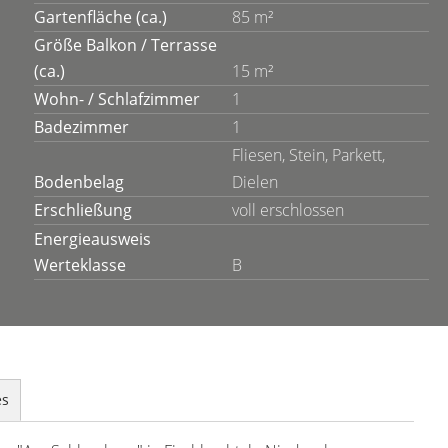
Gartenfläche (ca.)
85 m²
Größe Balkon / Terrasse
(ca.)
15 m²
Wohn- / Schlafzimmer
1
Badezimmer
1
Fliesen, Stein, Parkett,
Bodenbelag
Dielen
Erschließung
voll erschlossen
Energieausweis
Werteklasse
B
es