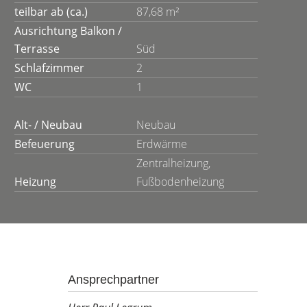
teilbar ab (ca.)
87,68 m²
Ausrichtung Balkon /
Terrasse
Süd
Schlafzimmer
2
WC
1
Alt- / Neubau
Neubau
Befeuerung
Erdwärme
Zentralheizung,
Heizung
Fußbodenheizung
Ansprechpartner