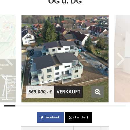
OG u. DG
569.000,- €
VERKAUFT
Facebook
(Twitter)