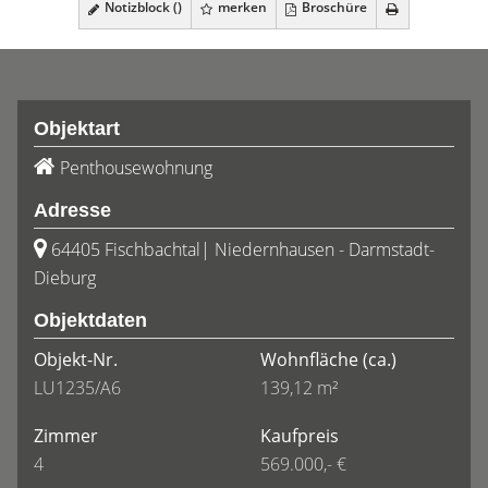
Notizblock (
)
merken
Broschüre
Objektart
Penthousewohnung
Adresse
64405 Fischbachtal| Niedernhausen - Darmstadt-
Dieburg
Objektdaten
Objekt-Nr.
Wohnfläche
(ca.)
LU1235/A6
139,12 m²
Zimmer
Kaufpreis
4
569.000,- €