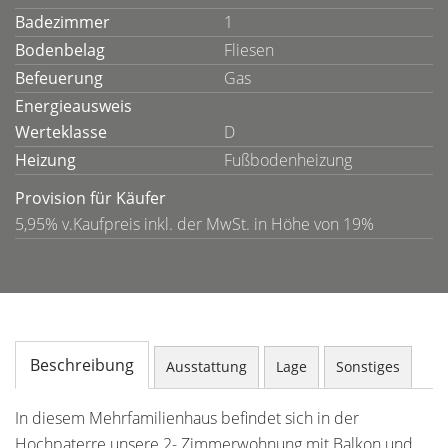
Badezimmer
1
Bodenbelag
Fliesen
Befeuerung
Gas
Energieausweis
Werteklasse
D
Heizung
Fußbodenheizung
Provision für Käufer
5,95% v.Kaufpreis inkl. der MwSt. in Höhe von 19%
Beschreibung
Ausstattung
Lage
Sonstiges
In diesem Mehrfamilienhaus befindet sich in der
Hochpaterre unsere 2- Zimmerwohnung mit Balkon und