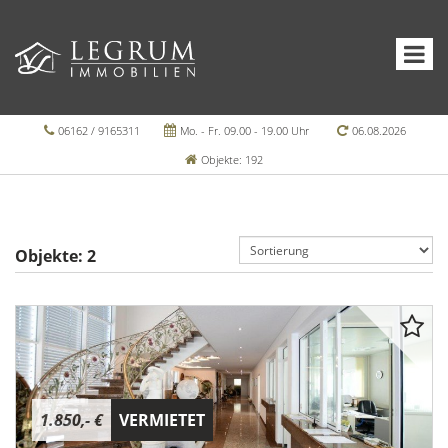
06162 / 9165311
Mo. - Fr. 09.00 - 19.00 Uhr
06.08.2026
Objekte: 192
Objekte:
2
1.850,- €
VERMIETET