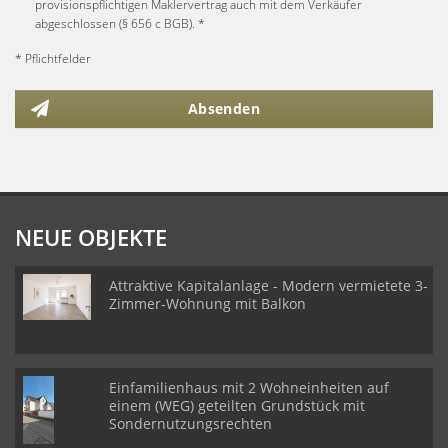
provisionspflichtigen Maklervertrag auch mit dem Verkäufer
abgeschlossen (§ 656 c BGB). *
* Pflichtfelder
Absenden
NEUE OBJEKTE
Attraktive Kapitalanlage - Modern vermietete 3-
Zimmer-Wohnung mit Balkon
Einfamilienhaus mit 2 Wohneinheiten auf
einem (WEG) geteilten Grundstück mit
Sondernutzungsrechten