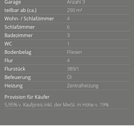
Garage
Anzahl 3
teilbar ab (ca.)
290 m²
Wohn- / Schlafzimmer
4
Schlafzimmer
6
Badezimmer
3
WC
1
Bodenbelag
Fliesen
Flur
4
Flurstück
389/1
Befeuerung
Öl
Heizung
Zentralheizung
Provision für Käufer
5,95% v. Kaufpreis inkl. der MwSt. in Höhe v. 19%