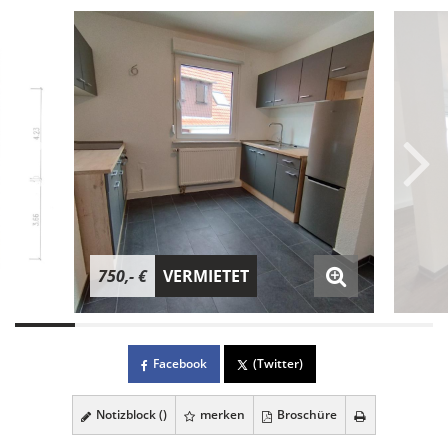
750,- €
VERMIETET
Facebook
(Twitter)
Notizblock (
)
merken
Broschüre