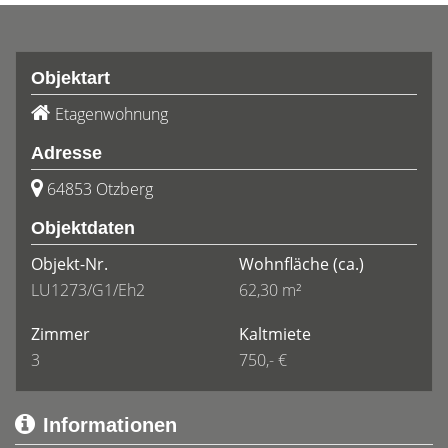
Objektart
Etagenwohnung
Adresse
64853 Otzberg
Objektdaten
Objekt-Nr.
Wohnfläche
(ca.)
LU1273/G1/Eh2
62,30 m²
Zimmer
Kaltmiete
3
750,- €
Informationen