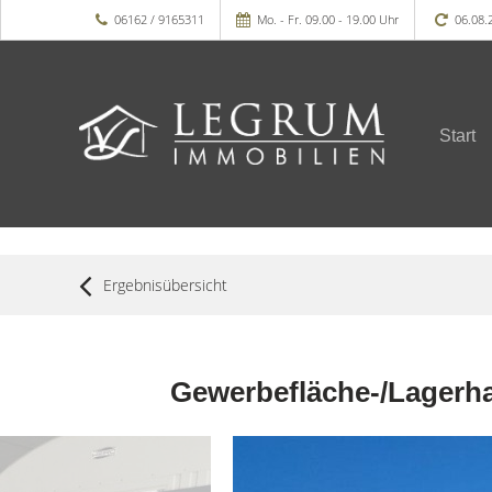
06162 / 9165311
Mo. - Fr. 09.00 - 19.00 Uhr
06.08.
Start
Ergebnisübersicht
Gewerbefläche-/Lagerhal