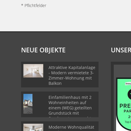
* Pflichtfelder
NEUE OBJEKTE
UNSER
Attraktive Kapitalanlage
- Modern vermietete 3-
Zimmer-Wohnung mit
Balkon
Einfamilienhaus mit 2
Wohneinheiten auf
einem (WEG) geteilten
Grundstück mit
Sondernutzungsrechten
Moderne Wohnqualität