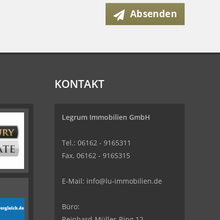
Absenden
KONTAKT
Legrum Immobilien GmbH
Tel.: 06162 - 9165311
Fax. 06162 - 9165315
E-Mail:
info@lu-immobilien.de
Büro:
Reinhard-Müller-Ring 12