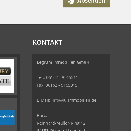
Absenden
KONTAKT
Legrum Immobilien GmbH
Tel.: 06162 - 9165311
Fax. 06162 - 9165315
E-Mail:
info@lu-immobilien.de
Büro:
Reinhard-Müller-Ring 12
64853 Otzberg/ Lengfeld