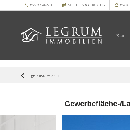
06162 / 9165311
Mo. - Fr. 09.00 - 19.00 Uhr
06.08.
Start
Ergebnisübersicht
Gewerbefläche-/Lag