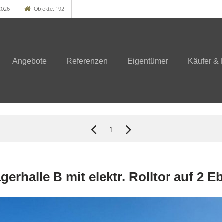
2026
Objekte: 192
Angebote
Referenzen
Eigentümer
Käufer & 
1
erhalle B mit elektr. Rolltor auf 2 