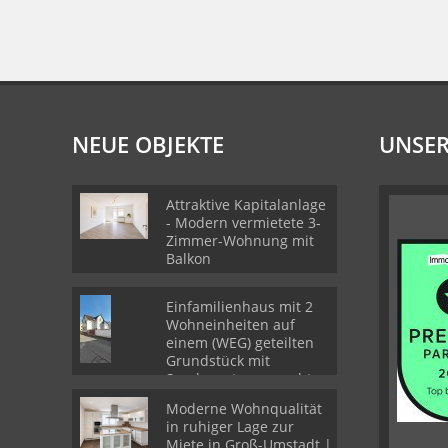
NEUE OBJEKTE
UNSER
Attraktive Kapitalanlage
- Modern vermietete 3-
Zimmer-Wohnung mit
Balkon
Einfamilienhaus mit 2
Wohneinheiten auf
einem (WEG) geteilten
Grundstück mit
Sondernutzungsrechten
Moderne Wohnqualität
in ruhiger Lage zur
Miete in Groß-Umstadt |