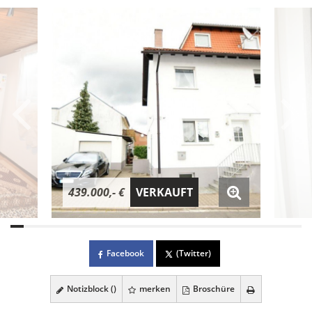
439.000,- €
VERKAUFT
Facebook
(Twitter)
Notizblock (
)
merken
Broschüre